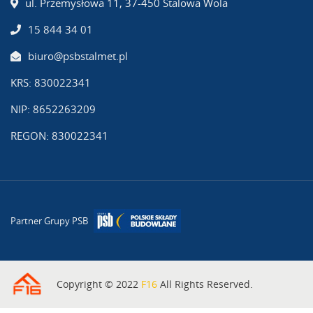
ul. Przemysłowa 11, 37-450 Stalowa Wola
15 844 34 01
biuro@psbstalmet.pl
KRS: 830022341
NIP: 8652263209
REGON: 830022341
Partner Grupy PSB
Copyright © 2022
F16
All Rights Reserved.