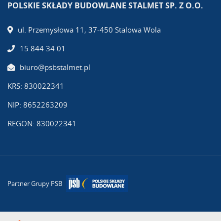
POLSKIE SKŁADY BUDOWLANE STALMET SP. Z O.O.
ul. Przemysłowa 11, 37-450 Stalowa Wola
15 844 34 01
biuro@psbstalmet.pl
KRS: 830022341
NIP: 8652263209
REGON: 830022341
Partner Grupy PSB